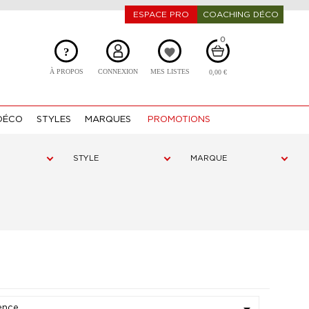
ESPACE PRO
COACHING DÉCO
0
?
favorite
À PROPOS
CONNEXION
MES LISTES
0,00 €
DÉCO
STYLES
MARQUES
PROMOTIONS
STYLE
MARQUE
ence