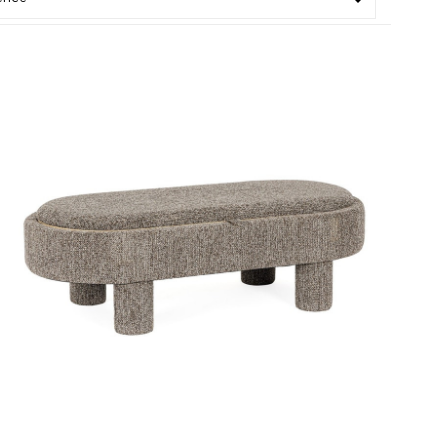

Gris