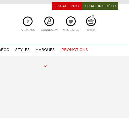
ESPACE PRO
COACHING DÉCO
0
?
favorite
À PROPOS
CONNEXION
MES LISTES
0,00 €
DÉCO
STYLES
MARQUES
PROMOTIONS