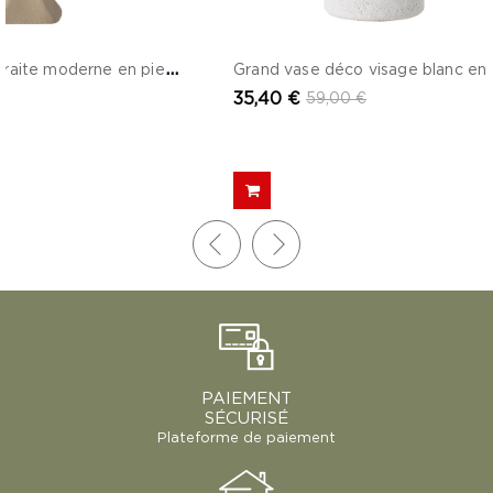
S
culpture abstraite moderne en pierre - Oliv
35,40 €
59,00 €
PAIEMENT
SÉCURISÉ
Plateforme de paiement