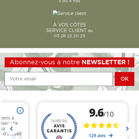
3 ou 4 fois
À VOS CÔTÉS
SERVICE CLIENT
au
03 28 22 20 25
Abonnez-vous à notre
NEWSLETTER !