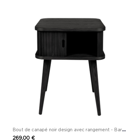
B
out de canapé noir design avec rangement - Barbier
269,00 €