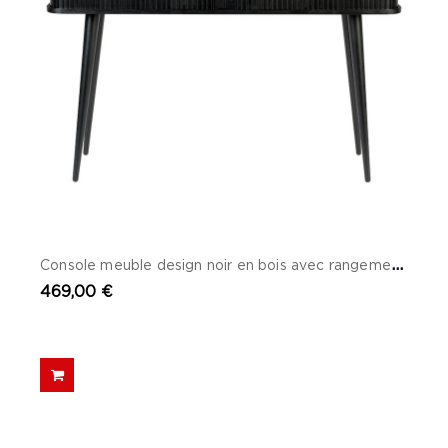
C
onsole meuble design noir en bois avec rangement - Barbier
469,00 €