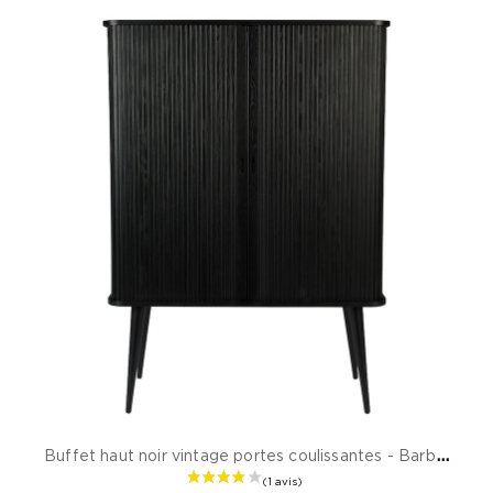
B
uffet haut noir vintage portes coulissantes - Barbier