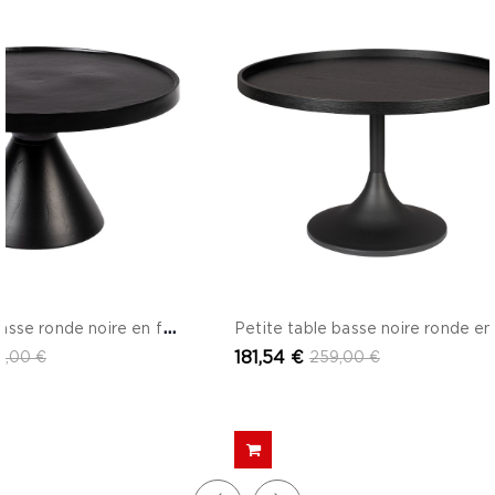
P
etite table basse ronde noire en fonte d'aluminium - Floss
181,54 €
9,00 €
259,00 €