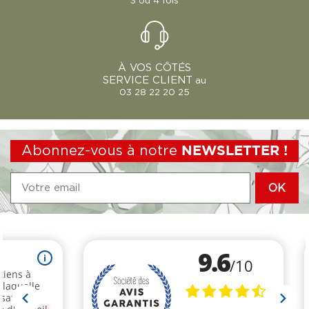
3 ou 4 fois
À VOS CÔTÉS
SERVICE CLIENT
au
03 28 22 20 25
Abonnez-vous à notre
NEWSLETTER !