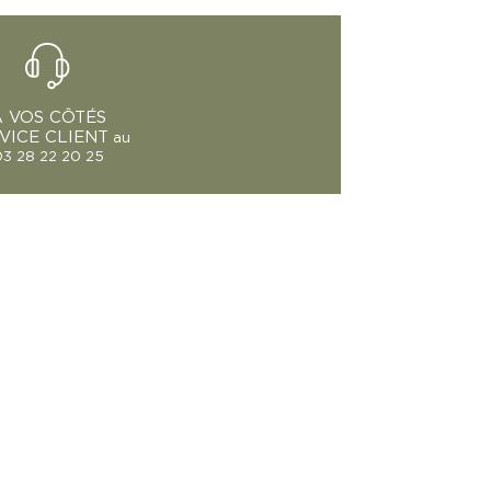
À VOS CÔTÉS
VICE CLIENT
au
3 28 22 20 25