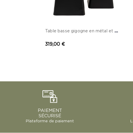
T
able basse gigogne en métal et céramique effet travertin...
319,00 €
PAIEMENT
SÉCURISÉ
Plateforme de paiement
L