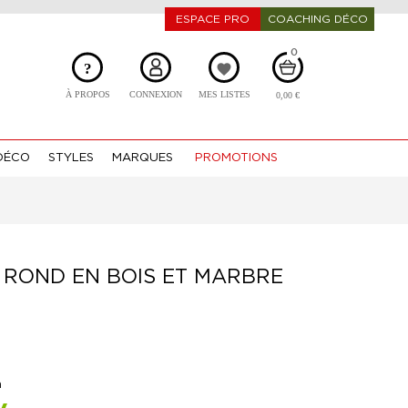
ESPACE PRO
COACHING DÉCO
0
?
favorite
À PROPOS
CONNEXION
MES LISTES
0,00 €
DÉCO
STYLES
MARQUES
PROMOTIONS
 ROND EN BOIS ET MARBRE
n