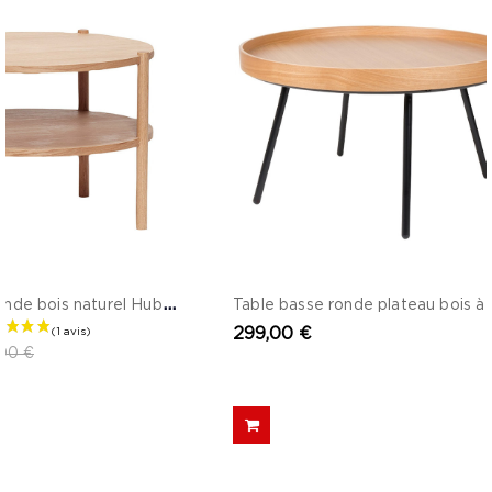
T
able basse ronde bois naturel Hubsch - Sine
299,00 €
00 €