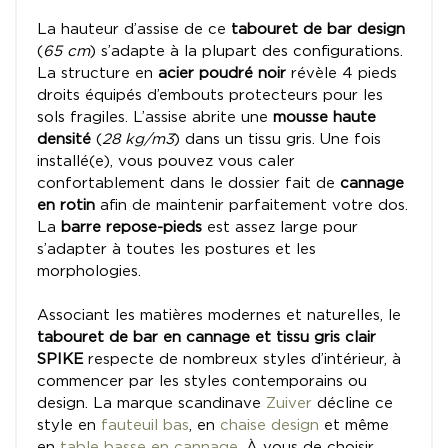
La hauteur d’assise de ce
tabouret de bar design
(
65 cm
) s’adapte à la plupart des configurations.
La structure en
acier poudré noir
révèle 4 pieds
droits équipés d’embouts protecteurs pour les
sols fragiles. L’assise abrite une
mousse haute
densité
(
28 kg/m3
) dans un tissu gris. Une fois
installé(e), vous pouvez vous caler
confortablement dans le dossier fait de
cannage
en rotin
afin de maintenir parfaitement votre dos.
La
barre repose-pieds
est assez large pour
s’adapter à toutes les postures et les
morphologies.
Associant les matières modernes et naturelles, le
tabouret de bar en cannage et tissu gris clair
SPIKE
respecte de nombreux styles d’intérieur, à
commencer par les styles contemporains ou
design. La marque scandinave
Zuiver
décline ce
style en
fauteuil bas
, en
chaise design
et même
en
table basse en cannage
. À vous de choisir