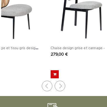
F
auteuil cannage et tissu gris design - Spike
279,00 €