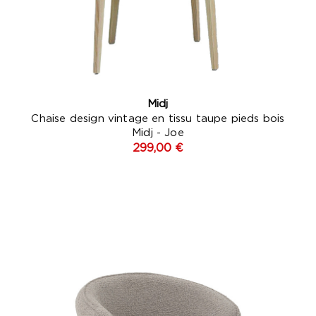
1 avis)
Midj
Chaise design vintage en tissu taupe pieds bois
Midj - Joe
299,00 €
c
Beige