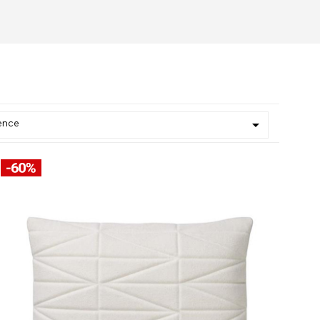

ence
Blanc