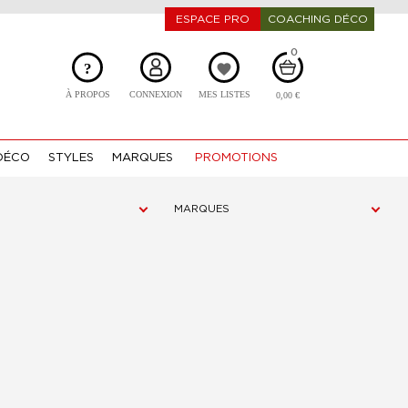
ESPACE PRO
COACHING DÉCO
0
?
favorite
À PROPOS
CONNEXION
MES LISTES
0,00 €
DÉCO
STYLES
MARQUES
PROMOTIONS
MARQUES