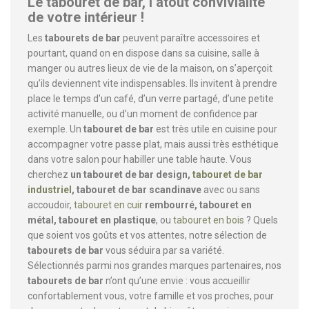
Le tabouret de bar, l’atout convivialité
de votre intérieur !
Les
tabourets de bar
peuvent paraître accessoires et
pourtant, quand on en dispose dans sa cuisine, salle à
manger ou autres lieux de vie de la maison, on s’aperçoit
qu’ils deviennent vite indispensables. Ils invitent à prendre
place le temps d’un café, d’un verre partagé, d’une petite
activité manuelle, ou d’un moment de confidence par
exemple. Un
tabouret de bar
est très utile en cuisine pour
accompagner votre passe plat, mais aussi très esthétique
dans votre salon pour habiller une table haute. Vous
cherchez
un tabouret de bar design,
tabouret de bar
industriel
, tabouret de bar scandinave
avec ou sans
accoudoir,
tabouret en cuir
rembourré, tabouret en
métal, tabouret en plastique
, ou
tabouret en bois
? Quels
que soient vos goûts et vos attentes, notre sélection de
tabourets de bar
vous séduira par sa variété.
Sélectionnés parmi nos grandes marques partenaires, nos
tabourets de bar
n’ont qu’une envie : vous accueillir
confortablement vous, votre famille et vos proches, pour