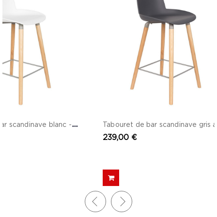
T
abouret de bar scandinave blanc - Albert
239,00 €