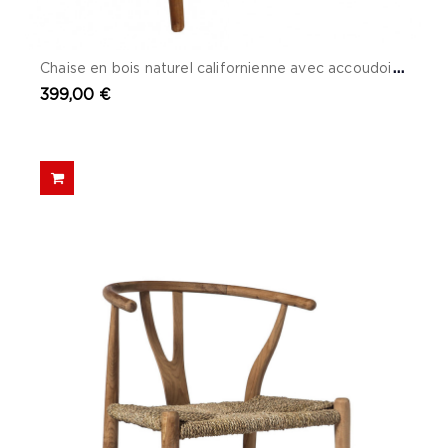
C
haise en bois naturel californienne avec accoudoirs - Mia
399,00 €
(1 avis