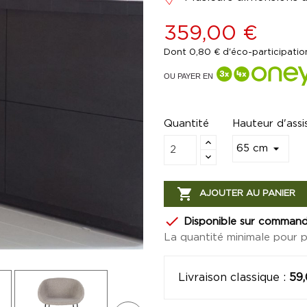
359,00 €
Dont 0,80 € d'éco-participatio
OU PAYER EN
Quantité
Hauteur d'assi

AJOUTER AU PANIER

Disponible sur comman
La quantité minimale pour 
Livraison classique
:
59