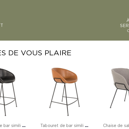
NT
SER
0
S DE VOUS PLAIRE
T
abouret de bar simili cuir noir design - Feston
T
abouret de bar simili cuir marron design - Feston