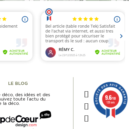
LE BLOG
 déco, des idées et des
9.6
/10
 suivez toute l’actu du
129 avis
 la déco.