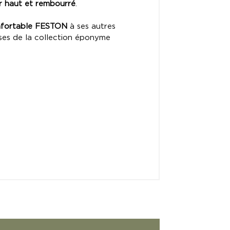
r haut et rembourré
.
onfortable FESTON
à ses autres
ises de la collection éponyme