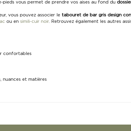
se-pieds vous permet de prendre vos aises au fond du
dossie
ieur, vous pouvez associer le
tabouret de bar gris design c
nac
ou en
simili-cuir noir
. Retrouvez également les autres ass
ur confortables
e
s, nuances et matières