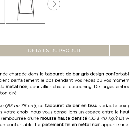
DÉTAILS DU PRODUIT
urnée chargée dans le
tabouret de bar gris design conforta
ntient parfaitement le dos pendant vos repas ou vos momen
 du
métal noir
, pour allier chic et cocooning. De larges emb
ton ciré.
se (
65 ou 76 cm
), ce
tabouret de bar en tissu
s’adapte aux 
 votre choix, nous vous conseillons un espace entre la haute
e rembourrée d’une
mousse haute densité
(
35 à 40 kg/m3
) v
ion confortable. Le
piétement fin en métal noir
apporte une 