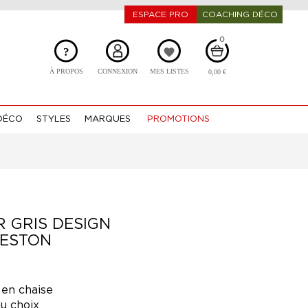
ESPACE PRO
COACHING DÉCO
0
?
favorite
À PROPOS
CONNEXION
MES LISTES
0,00 €
DÉCO
STYLES
MARQUES
PROMOTIONS
 GRIS DESIGN
FESTON
 en chaise
au choix