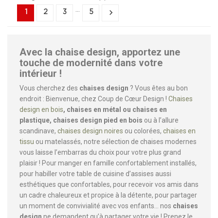
…

1
2
3
5
Avec la chaise design, apportez une
touche de modernité dans votre
intérieur !
Vous cherchez des
chaises design
? Vous êtes au bon
endroit : Bienvenue, chez Coup de Cœur Design !
Chaises
design en bois
, chaises en métal ou chaises en
plastique, chaises design pied en bois
ou à l’allure
scandinave,
chaises design noires
ou colorées,
chaises en
tissu
ou matelassés, notre sélection de chaises modernes
vous laisse l’embarras du choix pour votre plus grand
plaisir ! Pour manger en famille confortablement installés,
pour habiller votre table de cuisine d’assises aussi
esthétiques que confortables, pour recevoir vos amis dans
un cadre chaleureux et propice à la détente, pour partager
un moment de convivialité avec vos enfants… nos
chaises
design
ne demandent qu’à partager votre vie ! Prenez le