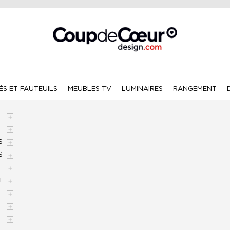
S ET FAUTEUILS
MEUBLES TV
LUMINAIRES
RANGEMENT


S

S


T



