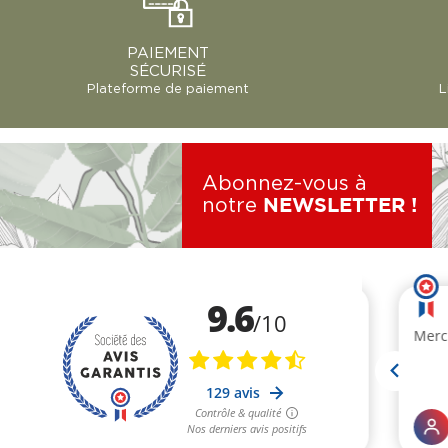
PAIEMENT
SÉCURISÉ
Plateforme de paiement
L
Abonnez-vous à
notre
NEWSLETTER !