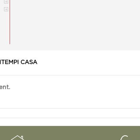


NTEMPI CASA
ent.